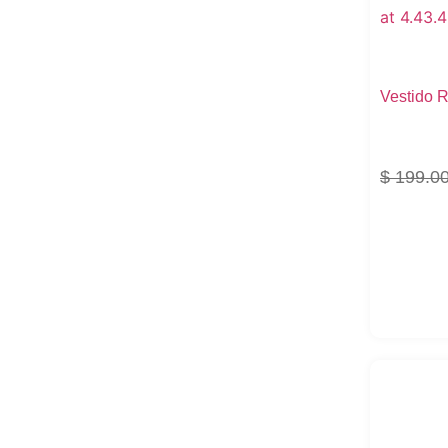
Vestido 
$
199.0