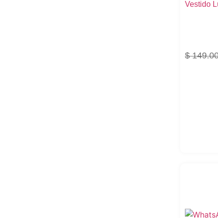
Vestido 
$
149.0