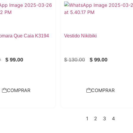
Tomara Que Caia K3194
Vestido Nikibiki
0
$
99.00
$
130.00
$
99.00
COMPRAR
COMPRAR
1
2
3
4