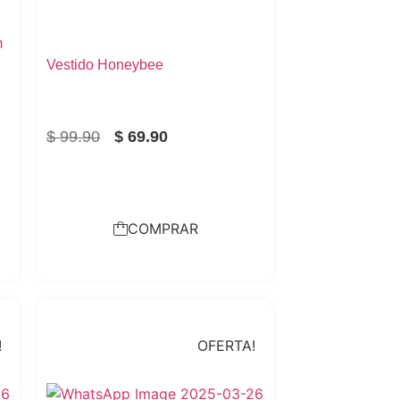
m
Vestido Honeybee
$
99.90
$
69.90
COMPRAR
!
OFERTA!