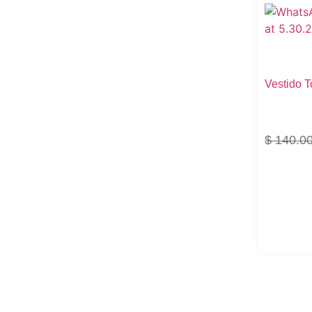
Vestido 
$
140.0