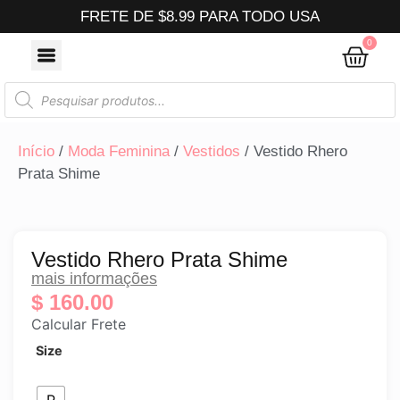
FRETE DE $8.99 PARA TODO USA
0
Início
/
Moda Feminina
/
Vestidos
/ Vestido Rhero
Prata Shime
Vestido Rhero Prata Shime
mais informações
$
160.00
Calcular Frete
Size