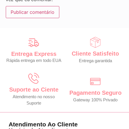
Cliente Satisfeito
Entrega Express
Rápida entrega em todo EUA
Entrega garantida
Suporte ao Ciente
Pagamento Seguro
Atendimento no nosso
Gateway 100% Privado
Suporte
Atendimento Ao Cliente